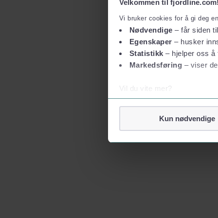
Velkommen til fjordline.com
Vi bruker cookies for å gi deg e
Nødvendige
– får siden ti
Egenskaper
– husker inns
Statistikk
– hjelper oss å 
Markedsføring
– viser de
Vil du vite mer?
Om informasjonskapsler
Googles retningslinjer for
Kun nødvendige
Vi tar ditt personvern på al
Vi lagrer aldri informasjon g