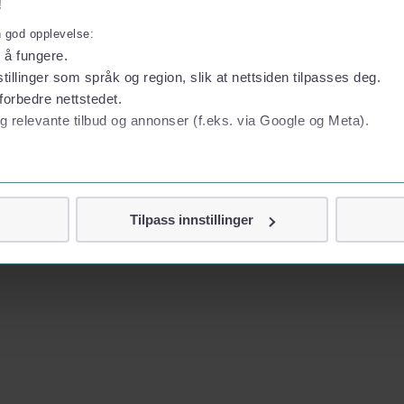
!
n god opplevelse:
l å fungere.
tillinger som språk og region, slik at nettsiden tilpasses deg.
forbedre nettstedet.
g relevante tilbud og annonser (f.eks. via Google og Meta).
 personvern
Tilpass innstillinger
vor
jennom cookies som direkte identifiserer deg, som navn eller te