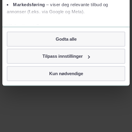
Markedsføring
– viser deg relevante tilbud og
annonser (f.eks. via Google og Meta).
Vil du vite mer?
Om informasjonskapsler
Godta alle
Googles retningslinjer for personvern
Vi tar ditt personvern på alvor
Tilpass innstillinger
Vi lagrer aldri informasjon gjennom cookies som direkte
identifiserer deg, som navn eller telefonnummer.
Kun nødvendige