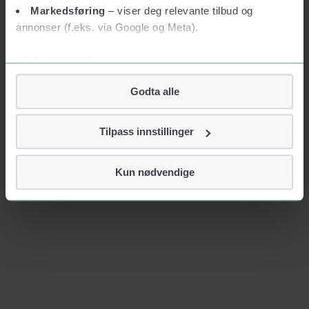
Markedsføring
– viser deg relevante tilbud og
annonser (f.eks. via Google og Meta).
Vil du vite mer?
Om informasjonskapsler
Godta alle
Googles retningslinjer for personvern
Vi tar ditt personvern på alvor
Tilpass innstillinger
Vi lagrer aldri informasjon gjennom cookies som direkte
identifiserer deg, som navn eller telefonnummer.
Kun nødvendige