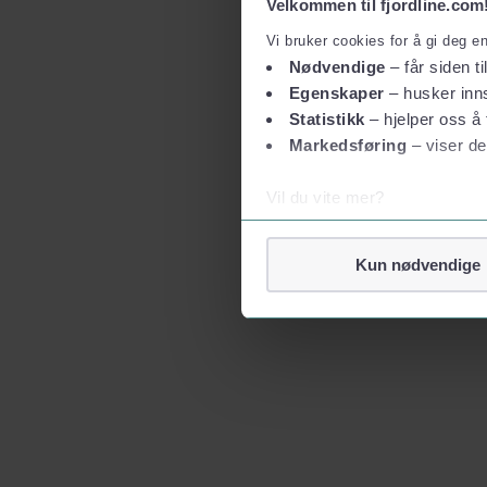
Velkommen til fjordline.com
Vi bruker cookies for å gi deg e
Nødvendige
– får siden ti
Egenskaper
– husker inns
Statistikk
– hjelper oss å 
Markedsføring
– viser de
Vil du vite mer?
Om informasjonskapsler
Googles retningslinjer for
Kun nødvendige
Vi tar ditt personvern på al
Vi lagrer aldri informasjon g