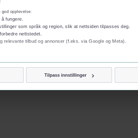
!
n god opplevelse:
l å fungere.
tillinger som språk og region, slik at nettsiden tilpasses deg.
forbedre nettstedet.
g relevante tilbud og annonser (f.eks. via Google og Meta).
 personvern
Tilpass innstillinger
vor
jennom cookies som direkte identifiserer deg, som navn eller te