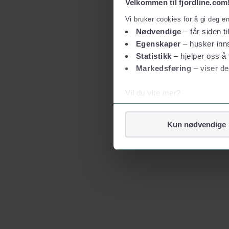
Velkommen til fjordline.com
Vi bruker cookies for å gi deg e
Nødvendige
– får siden ti
Egenskaper
– husker inns
Statistikk
– hjelper oss å 
Markedsføring
– viser de
Vil du vite mer?
Om informasjonskapsler
Googles retningslinjer for
Kun nødvendige
Vi tar ditt personvern på al
Vi lagrer aldri informasjon g