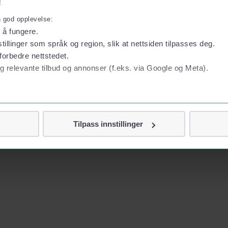
!
n god opplevelse:
l å fungere.
tillinger som språk og region, slik at nettsiden tilpasses deg.
forbedre nettstedet.
g relevante tilbud og annonser (f.eks. via Google og Meta).
 personvern
Tilpass innstillinger
vor
jennom cookies som direkte identifiserer deg, som navn eller te