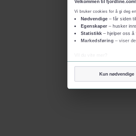
Velkommen til fjordline.com
Vi bruker cookies for å gi deg e
Nødvendige
– får siden ti
Egenskaper
– husker inns
Statistikk
– hjelper oss å 
Markedsføring
– viser de
Vil du vite mer?
Om informasjonskapsler
Googles retningslinjer for
Kun nødvendige
Vi tar ditt personvern på al
Vi lagrer aldri informasjon g