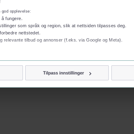
!
n god opplevelse:
l å fungere.
tillinger som språk og region, slik at nettsiden tilpasses deg.
forbedre nettstedet.
g relevante tilbud og annonser (f.eks. via Google og Meta).
 personvern
Tilpass innstillinger
vor
jennom cookies som direkte identifiserer deg, som navn eller te