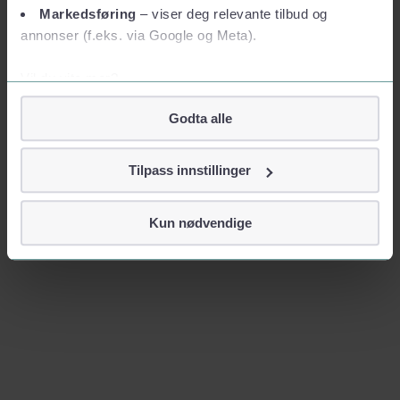
Markedsføring
– viser deg relevante tilbud og
annonser (f.eks. via Google og Meta).
Vil du vite mer?
Om informasjonskapsler
Godta alle
Googles retningslinjer for personvern
Vi tar ditt personvern på alvor
Tilpass innstillinger
Vi lagrer aldri informasjon gjennom cookies som direkte
identifiserer deg, som navn eller telefonnummer.
Kun nødvendige