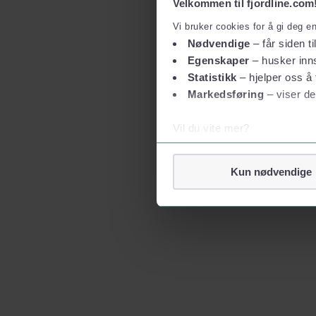
Velkommen til fjordline.com
Vi bruker cookies for å gi deg e
Nødvendige
– får siden ti
Egenskaper
– husker inns
Statistikk
– hjelper oss å 
Markedsføring
– viser de
Vil du vite mer?
Om informasjonskapsler
Googles retningslinjer for
Kun nødvendige
Vi tar ditt personvern på al
Vi lagrer aldri informasjon g