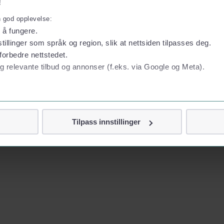
!
n god opplevelse:
l å fungere.
tillinger som språk og region, slik at nettsiden tilpasses deg.
forbedre nettstedet.
g relevante tilbud og annonser (f.eks. via Google og Meta).
 personvern
Tilpass innstillinger
vor
jennom cookies som direkte identifiserer deg, som navn eller te